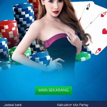
MAIN SEKARANG
Jadwal bank
Kalkulator Mix Parlay